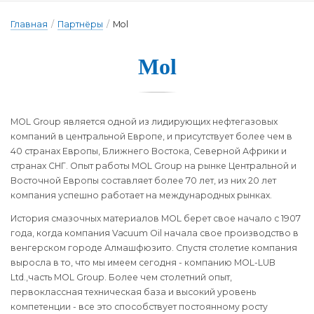
Главная
/
Партнёры
/
Mol
Mol
MOL Group является одной из лидирующих нефтегазовых
компаний в центральной Европе, и присутствует более чем в
40 странах Европы, Ближнего Востока, Северной Африки и
странах СНГ. Опыт работы MOL Group на рынке Центральной и
Восточной Европы составляет более 70 лет, из них 20 лет
компания успешно работает на международных рынках.
История смазочных материалов MOL берет свое начало с 1907
года, коrда компания Vacuum Oil начала свое производство в
венгерском городе Алмашфюзито. Спустя столетие компания
выросла в то, что мы имеем сегодня - компанию MOL-LUB
Ltd.,часть MOL Group. Более чем столетний опыт,
первоклассная техническая база и высокий уровень
компетенции - все это способствует постоянному росту