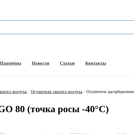
Партнёры
Новости
Статьи
Контакты
жатого воздуха
/
Осушители сжатого воздуха
/
Осушитель адсорбционный
HGO 80 (точ­ка ро­сы -40°С)