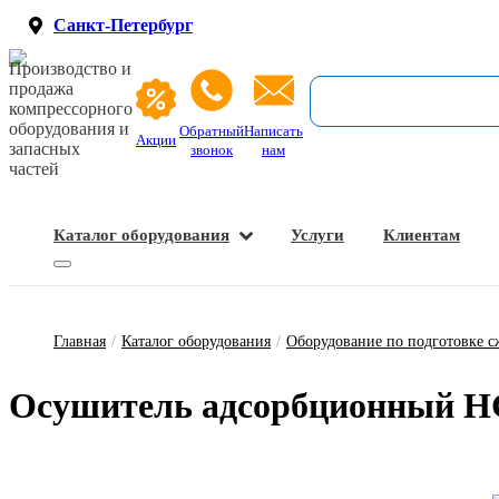
Санкт-Петербург
Производство и
продажа
компрессорного
оборудования и
Обратный
Написать
Акции
запасных
звонок
нам
частей
Каталог оборудования
Услуги
Клиентам
Запасные части и расходные материалы
Оборудование по подготовке сжатого воздуха
Главная
/
Каталог оборудования
/
Оборудование по подготовке с
О­су­ши­тель ад­сор­бци­он­ный 