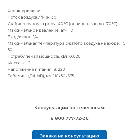
Характеристики:
Поток воздуха,л/мин: 30
Стабильная точка росы -40°С (опционально до -70°С).
Максимальное давление, атм: 10
Вход/выход: 1/4
Максимальная температура сжатого воздуха на входе, °C:
50
Потребляемая мощность, кВт: 0,020
Масса, кг: 2
Напряжение питания, В: 220
Габариты (ДхШхВ), мм: 110x50x375
Для физических
Для физических
Способы
доставки
лиц
лиц
Для юридических
Для юридических
Консультации по телефонам:
⇒
лиц
лиц
Доставка осуществляется транспортными компаниями и
Способ оплаты
Правила возврата товара, приобретённого
8 800 777-72-36
оплачивается покупателем при получении заказа.
через интернет-магазин
⇒
Выбрать вид оплаты Вы сможете в Корзине при
Транспортную компанию Вы сможете выбрать в Корзине
Заявка на консультацию
оформлении заказа.
Внешний вид, комплектность товара и комплектность всего
при оформлении заказа.