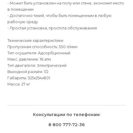
- Может быть установлен на полу или стене, экономит место
в помещении
- Достаточно тихий, чтобы быть помещенным в любую
рабочую среду
- Простая установка, простота обслуживания
Технические характеристики
Пропускная способность: 330 л/мин
Тип осушителя: Адсорбционный
Макс. давление: 16 атм
Тип двигателя: Электрический
Выходной разъём: 1/2
Габариты: 325х254х801
Масса: 27 кг
Для физических
Для физических лиц
Способы
доставки
лиц
Для юридических
Для юридических
Консультации по телефонам:
⇒
лиц
лиц
Доставка осуществляется транспортными компаниями и
Способ оплаты
Правила возврата товара, приобретённого
8 800 777-72-36
оплачивается покупателем при получении заказа.
через интернет-магазин