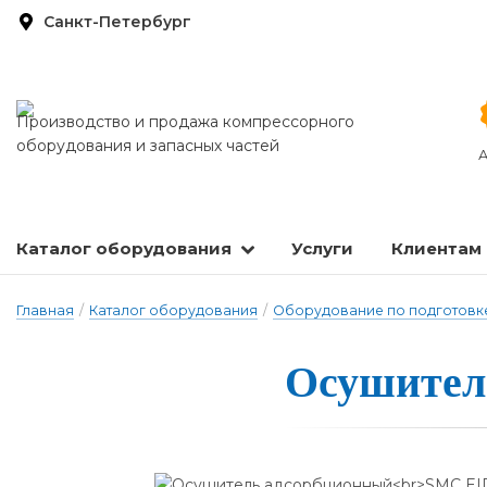
Санкт-Петербург
Производство и продажа компрессорного
оборудования и запасных частей
А
Каталог оборудования
Услуги
Клиентам
Запасные части и расходные материалы
Оборудование по подготовке сжатого воздуха
Главная
/
Каталог оборудования
/
Оборудование по подготовке
О­су­ши­те