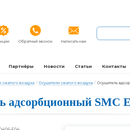
кции
Обратный звонок
Написать нам
Партнёры
Новости
Статьи
Контакты
 сжатого воздуха
/
Осушители сжатого воздуха
/
Осушитель адсо
ль ад­сор­бци­он­ный SMC