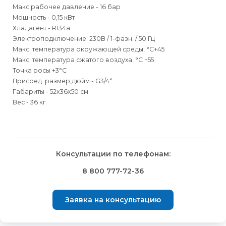
Макс.рабочее давление - 16 бар
Мощность - 0,15 кВт
Хладагент - R134a
Электроподключение: 230В / 1-фазн. / 50 Гц
Макс. температура окружающей среды, °С+45
Макс. температура сжатого воздуха, °С +55
Точка росы +3°С
Присоед. размер,дюйм - G3/4“
Габариты - 52x36x50 см
Вес - 36 кг
Для физических
Для физических
Способы
доставки
лиц
лиц
Для юридических
Для юридических
Консультации по телефонам:
⇒
лиц
лиц
Доставка осуществляется транспортными компаниями и
Способ оплаты
Правила возврата товара, приобретённого
8 800 777-72-36
оплачивается покупателем при получении заказа.
через интернет-магазин
⇒
Выбрать вид оплаты Вы сможете в Корзине при
Транспортную компанию Вы сможете выбрать в Корзине
Заявка на консультацию
оформлении заказа.
Внешний вид, комплектность товара и комплектность всего
при оформлении заказа.
заказа, должны быть проверены покупателем при
Для физических лиц доступна оплата Банковской картой
⇒
получении товара.
После получения и подтверждения оплаты мы бесплатно