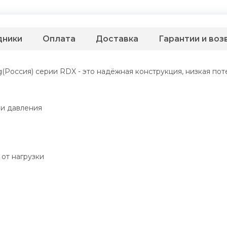
дники
Оплата
Доставка
Гарантии и воз
оссия) серии RDX - это надёжная конструкция, низкая поте
ми давления
от нагрузки