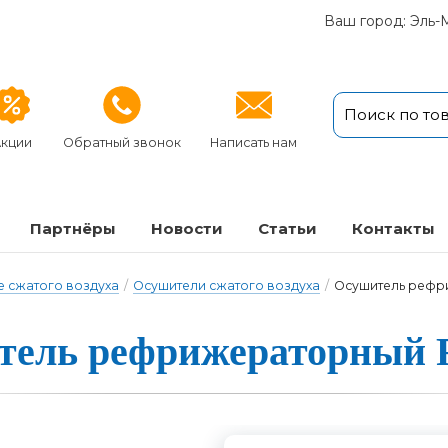
Ваш город: Эль-
кции
Обратный звонок
Написать нам
Партнёры
Новости
Статьи
Кон­так­ты
 сжатого воздуха
/
Осушители сжатого воздуха
/
Осушитель рефр
тель реф­ри­же­ра­тор­ный