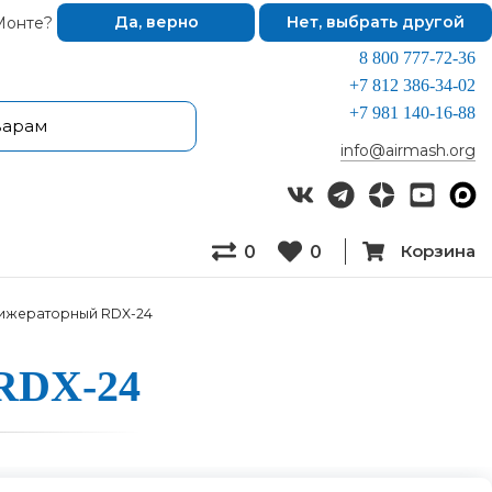
Монте?
Да, верно
Нет, выбрать другой
8 800 777-72-36
+7 812 386-34-02
+7 981 140-16-88
info@airmash.org
Корзина
0
0
ижераторный RDX-24
 RDX-24