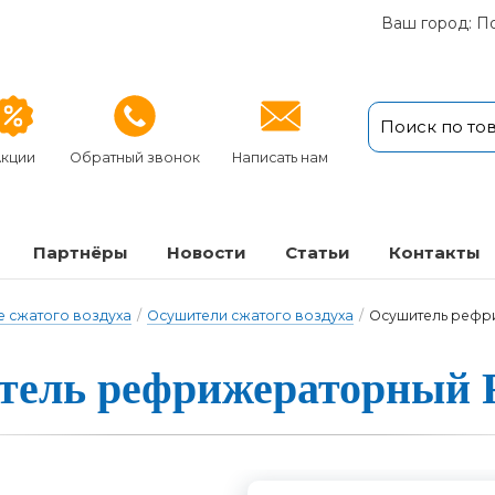
Ваш город: П
кции
Обратный звонок
Написать нам
Партнёры
Новости
Статьи
Кон­так­ты
 сжатого воздуха
/
Осушители сжатого воздуха
/
Осушитель рефр
тель реф­ри­же­ра­тор­ный