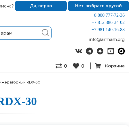
омона?
Да, верно
Нет, выбрать другой
8 800 777-72-36
+7 812 386-34-02
+7 981 140-16-88
info@airmash.org
Корзина
0
0
ижераторный RDX-30
 RDX-30