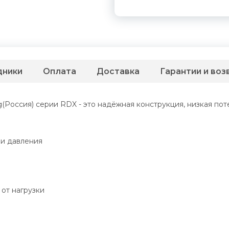
дники
Оплата
Доставка
Гарантии и воз
оссия) серии RDX - это надёжная конструкция, низкая поте
ми давления
от нагрузки