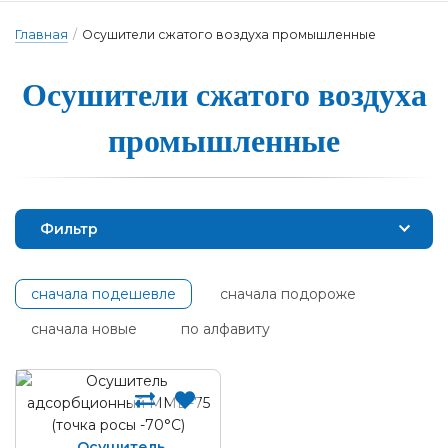
Главная
/
Осушители сжатого воздуха промышленные
Осуши­те­ли сжа­то­го воз­ду­ха
про­мыш­ленные
Фильтр
сначала подешевле
сначала подороже
сначала новые
по алфавиту
Осушитель