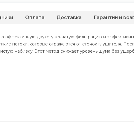
дники
Оплата
Доставка
Гарантии и воз
ысокоэффективную двухступенчатую фильтрацию и эффективны
елкие потоки, которые отражаются от стенок глушителя. Посл
ористую набивку. Этот метод снижает уровень шума без уще