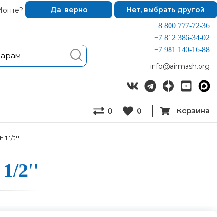
Монте?
Да, верно
Нет, выбрать другой
8 800 777-72-36
+7 812 386-34-02
+7 981 140-16-88
info@airmash.org
Корзина
0
0
1 1/2''
1/2''