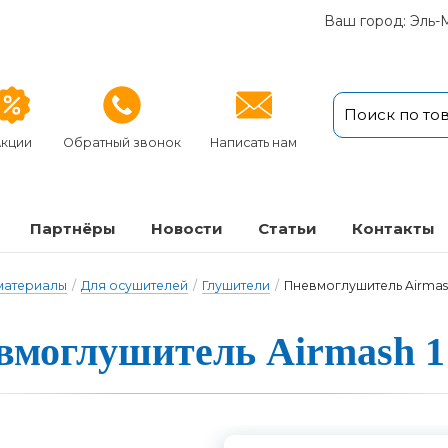
Ваш город: Эль-
кции
Обратный звонок
Написать нам
Партнёры
Новости
Статьи
Кон­так­ты
 материалы
/
Для осушителей
/
Глушители
/
Пневмоглушитель Airmash 
моглуши­тель Airmash 1 