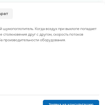
врат
й шумопоглотитель. Когда воздух при выхлопе попадает
е столкновения друг с другом, скорость потоков
рба производительности оборудования.
Заявка на консультацию