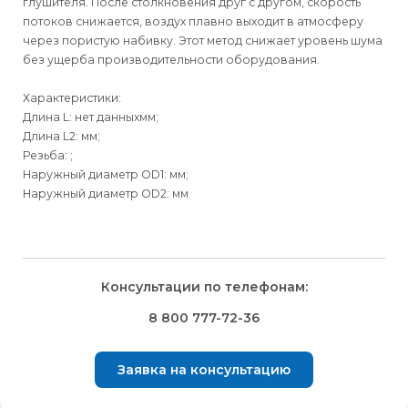
глушителя. После столкновения друг с другом, скорость
потоков снижается, воздух плавно выходит в атмосферу
через пористую набивку. Этот метод снижает уровень шума
без ущерба производительности оборудования.
Характеристики:
Длина L: нет данныхмм;
Длина L2: мм;
Резьба: ;
Наружный диаметр OD1: мм;
Наружный диаметр OD2: мм
Для физических
Для физических
Способы
доставки
лиц
лиц
Для юридических
Для юридических
Консультации по телефонам:
⇒
лиц
лиц
Доставка осуществляется транспортными компаниями и
Способ оплаты
Правила возврата товара, приобретённого
8 800 777-72-36
оплачивается покупателем при получении заказа.
через интернет-магазин
⇒
Выбрать вид оплаты Вы сможете в Корзине при
Транспортную компанию Вы сможете выбрать в Корзине
Заявка на консультацию
оформлении заказа.
Внешний вид, комплектность товара и комплектность всего
при оформлении заказа.
заказа, должны быть проверены покупателем при
Для физических лиц доступна оплата Банковской картой