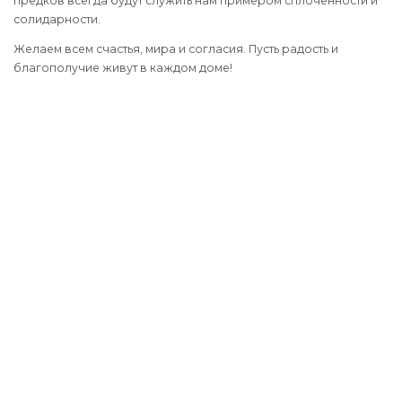
предков всегда будут служить нам примером сплоченности и
солидарности.
Желаем всем счастья, мира и согласия. Пусть радость и
благополучие живут в каждом доме!