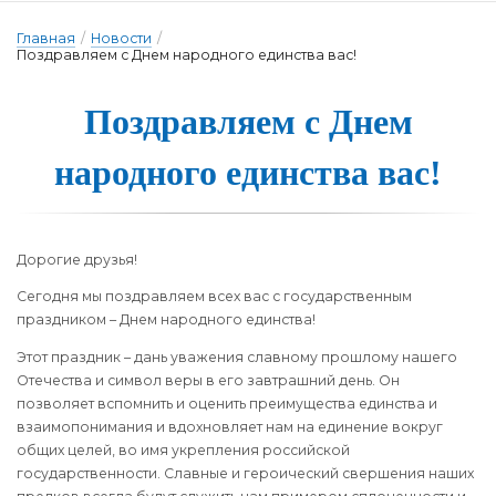
Главная
/
Новости
/
Поздравляем с Днем на­род­но­го е­динс­тва вас!
Поздравля­ем с Днем
на­род­но­го е­динс­тва вас!
Дорогие друзья!
Сегодня мы поздравляем всех вас с государственным
праздником – Днем народного единства!
Этот праздник – дань уважения славному прошлому нашего
Отечества и символ веры в его завтрашний день. Он
позволяет вспомнить и оценить преимущества единства и
взаимопонимания и вдохновляет нам на единение вокруг
общих целей, во имя укрепления российской
государственности. Славные и героический свершения наших