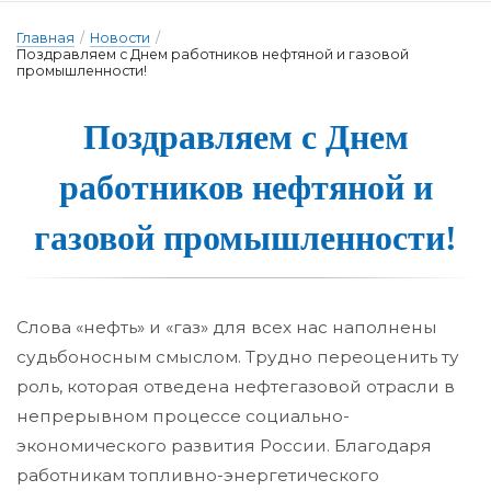
Главная
/
Новости
/
Поздравляем с Днем работников нефтяной и газовой
промышленности!
Поздравля­ем с Днем
ра­бот­ни­ков неф­тя­ной и
га­зо­вой про­мыш­леннос­ти!
Слова «нефть» и «газ» для всех нас наполнены
судьбоносным смыслом. Трудно переоценить ту
роль, которая отведена нефтегазовой отрасли в
непрерывном процессе социально-
экономического развития России. Благодаря
работникам топливно-энергетического