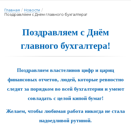
Главная
/
Новости
/
Поздравляем с Днём главного бухгалтера!
Поз­драв­ля­ем с Днём
глав­но­го бух­галте­ра!
Поздравляем властелинов цифр и цариц
финансовых отчетов, людей, которые ревностно
следят за порядком во всей бухгалтерии и умеют
совладать с целой кипой бумаг!
Желаем, чтобы любимая работа никогда не стала
надоедливой рутиной.