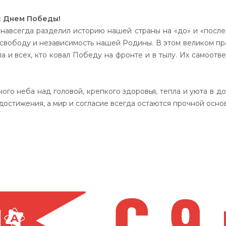
с Днем По­бе­ды!
нав­сег­да раз­де­лил ис­то­рию на­шей стра­ны на «до» и «пос­ле».
х сво­бо­ду и не­за­ви­си­мость на­шей Ро­ди­ны. В этом ве­ли­ком 
ы­ла и всех, кто ко­вал По­бе­ду на фрон­те и в ты­лу. Их са­мо­от­в
о не­ба над го­ло­вой, креп­ко­го здо­ровья, теп­ла и у­юта в до­
с­ти­же­ния, а мир и сог­ла­сие всег­да ос­та­ют­ся проч­ной ос­но­