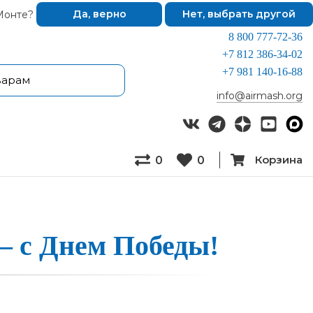
Монте?
Да, верно
Нет, выбрать другой
8 800 777-72-36
+7 812 386-34-02
+7 981 140-16-88
info@airmash.org
Корзина
0
0
— с Днем По­бе­ды!