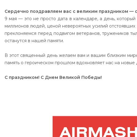
Сер­деч­но поз­драв­ля­ем вас с ве­ли­ким праз­дни­ком — 
9 мая — это не прос­то да­та в ка­лен­да­ре, а день, ко­то­рый 
мил­ли­онов лю­дей, це­ной не­ве­ро­ят­ных уси­лий от­сто­яв­ши
прек­ло­ня­ем­ся пе­ред под­ви­гом ве­те­ра­нов, тру­же­ни­ков т
ос­та­нут­ся в на­шей па­мя­ти.
В этот свя­щен­ный день же­ла­ем вам и ва­шим близ­ким мир­но­г
па­мять о ге­ро­ичес­ком прош­лом вдох­нов­ля­ет нас на но­вые до
С праз­дни­ком! С Днем Ве­ли­кой По­бе­ды!