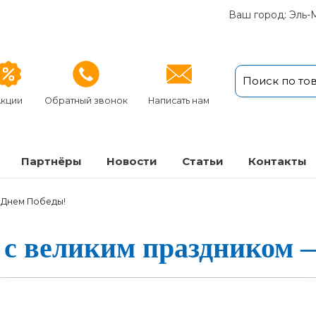
Ваш город: Эль-
кции
Обратный звонок
Написать нам
Партнёры
Новости
Статьи
Кон­так­ты
 Днем Победы!
с ве­ли­ким праз­дни­ком 