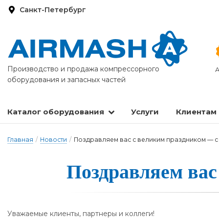
Санкт-Петербург
Производство и продажа компрессорного
А
оборудования и запасных частей
Каталог оборудования
Услуги
Клиентам
Запасные части и расходные материалы
Оборудование по подготовке сжатого воздуха
Главная
/
Новости
/
Поздравляем вас с великим праздником — с
Поздравля­ем вас 
Ува­жа­емые кли­ен­ты, пар­тне­ры и кол­ле­ги!