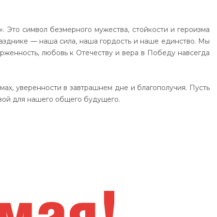
 Это сим­вол без­мер­но­го му­жес­тва, стой­кос­ти и ге­ро­из­ма
праз­дни­ке — на­ша си­ла, на­ша гор­дость и на­ше единс­тво. Мы
ер­жен­ность, лю­бовь к Оте­чес­тву и ве­ра в По­бе­ду нав­сег­да
мах, уве­рен­нос­ти в зав­траш­нем дне и бла­го­по­лу­чия. Пусть
вой для на­ше­го об­ще­го бу­ду­ще­го.