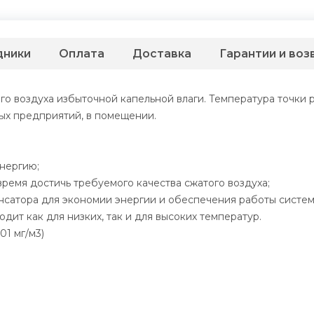
дники
Оплата
Доставка
Гарантии и воз
воздуха избыточной капельной влаги. Температура точки росы 
ых предприятий, в помещении.
нергию;
время достичь требуемого качества сжатого воздуха;
нсатора для экономии энергии и обеспечения работы систем
дит как для низких, так и для высоких температур.
01 мг/м3)