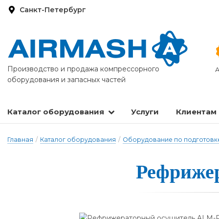
Санкт-Петербург
Производство и продажа компрессорного
А
оборудования и запасных частей
Каталог оборудования
Услуги
Клиентам
Запасные части и расходные материалы
Оборудование по подготовке сжатого воздуха
Главная
/
Каталог оборудования
/
Оборудование по подготовке
Рефриже­р