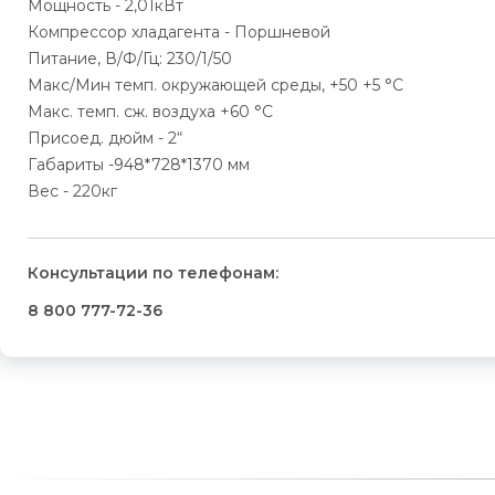
Мощность - 2,01кВт
Компрессор хладагента - Поршневой
Питание, В/Ф/Гц: 230/1/50
Макс/Мин темп. окружающей среды, +50 +5 °С
Макс. темп. сж. воздуха +60 °С
Присоед. дюйм - 2“
Габариты -948*728*1370 мм
Вес - 220кг
Консультации по телефонам:
8 800 777-72-36