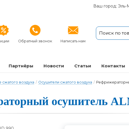
Ваш город: Эль-
кции
Обратный звонок
Написать нам
Партнёры
Новости
Статьи
Кон­так­ты
 сжатого воздуха
/
Осушители сжатого воздуха
/
Рефрижераторны
а­тор­ный о­су­ши­тель 