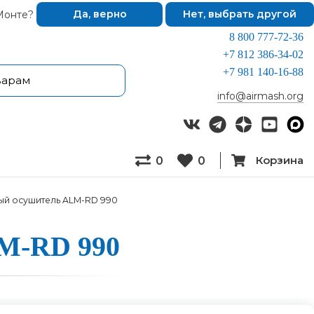
Монте?
Да, верно
Нет, выбрать другой
8 800 777-72-36
+7 812 386-34-02
+7 981 140-16-88
info@airmash.org
Корзина
0
0
й осушитель ALM-RD 990
ALM-RD 990