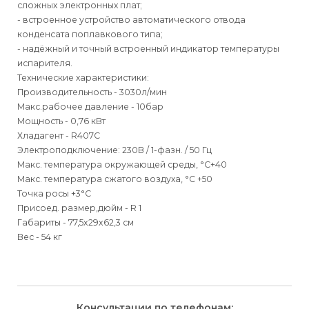
сложных электронных плат;
- встроенное устройство автоматического отвода
конденсата поплавкового типа;
- надёжный и точный встроенный индикатор температуры
испарителя.
Технические характеристики:
Производительность - 3030л/мин
Макс.рабочее давление - 10бар
Мощность - 0,76 кВт
Хладагент - R407C
Электроподключение: 230В / 1-фазн. / 50 Гц
Макс. температура окружающей среды, °С+40
Макс. температура сжатого воздуха, °С +50
Точка росы +3°С
Присоед. размер,дюйм - R 1
Габариты - 77,5x29x62,3 см
Вес - 54 кг
Для физических
Для физических
Способы
доставки
лиц
лиц
Для юридических
Для юридических
Консультации по телефонам: