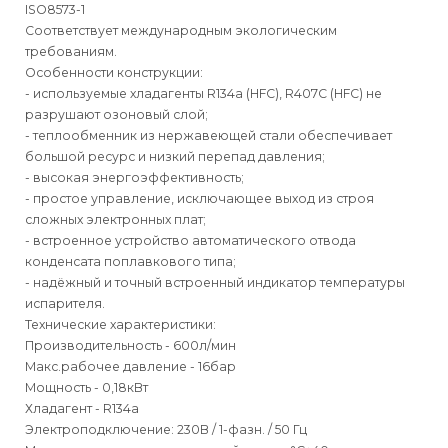
ISO8573-1
Соответствует международным экологическим
требованиям.
Особенности конструкции:
- используемые хладагенты R134a (HFC), R407C (HFC) не
разрушают озоновый слой;
- теплообменник из нержавеющей стали обеспечивает
большой ресурс и низкий перепад давления;
- высокая энергоэффективность;
- простое управление, исключающее выход из строя
сложных электронных плат;
- встроенное устройство автоматического отвода
конденсата поплавкового типа;
- надёжный и точный встроенный индикатор температуры
испарителя.
Технические характеристики:
Производительность - 600л/мин
Макс.рабочее давление - 16бар
Мощность - 0,18кВт
Хладагент - R134a
Электроподключение: 230В / 1-фазн. / 50 Гц