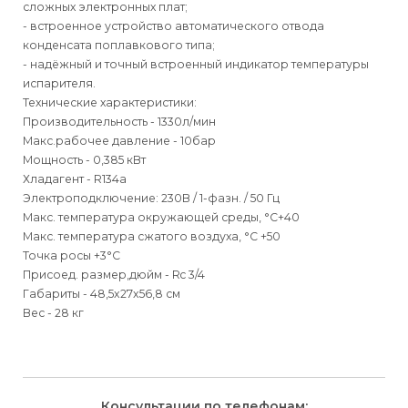
сложных электронных плат;
- встроенное устройство автоматического отвода
конденсата поплавкового типа;
- надёжный и точный встроенный индикатор температуры
испарителя.
Технические характеристики:
Производительность - 1330л/мин
Макс.рабочее давление - 10бар
Мощность - 0,385 кВт
Хладагент - R134a
Электроподключение: 230В / 1-фазн. / 50 Гц
Макс. температура окружающей среды, °С+40
Макс. температура сжатого воздуха, °С +50
Точка росы +3°С
Присоед. размер,дюйм - Rc 3/4
Габариты - 48,5x27x56,8 см
Вес - 28 кг
Для физических
Для физических
Способы
доставки
лиц
лиц
Для юридических
Для юридических
Консультации по телефонам: