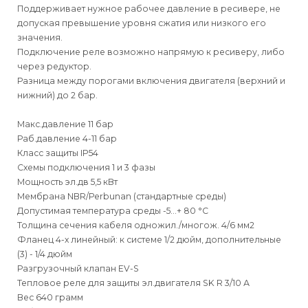
Поддерживает нужное рабочее давление в ресивере, не
допуская превышение уровня сжатия или низкого его
значения.
Подключение реле возможно напрямую к ресиверу, либо
через редуктор.
Разница между порогами включения двигателя (верхний и
нижний) до 2 бар.
Макс.давление 11 бар
Раб.давление 4-11 бар
Класс защиты IP54
Схемы подключения 1 и 3 фазы
Мощность эл.дв 5,5 кВт
Мембрана NBR/Perbunan (стандартные среды)
Допустимая температура среды -5...+ 80 °C
Толщина сечения кабеля одножил./многож. 4/6 мм2
Фланец 4-х линейный: к системе 1/2 дюйм, дополнительные
(3) - 1/4 дюйм
Разгрузочный клапан EV-S
Тепловое реле для защиты эл.двигателя SK R 3/10 А
Вес 640 грамм