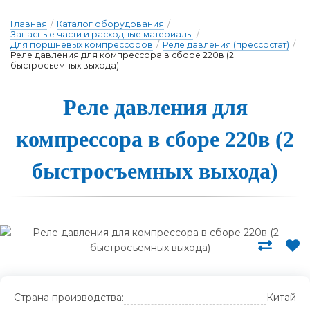
Главная
/
Каталог оборудования
/
Запасные части и расходные материалы
/
Для поршневых компрессоров
/
Реле давления (прессостат)
/
Реле давления для компрессора в сборе 220в (2
быстросъемных выхода)
Ре­ле дав­ле­ния для
ком­прес­со­ра в сбо­ре 220в (2
быс­тросъ­ем­ных вы­хо­да)
Страна производства:
Китай