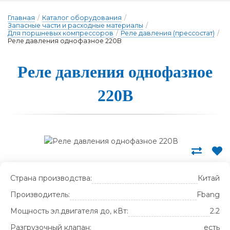
Главная
/
Каталог оборудования
/
Запасные части и расходные материалы
/
Для поршневых компрессоров
/
Реле давления (прессостат)
/
Реле давления однофазное 220В
Ре­ле дав­ле­ния од­но­фаз­ное
220В
Страна производства:
Китай
Производитель:
Fbang
Мощность эл.двигателя до, кВт:
2.2
Разгрузочный клапан:
есть