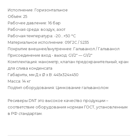
Исполнение: Горизонтальное
Объём: 25
Рабочее давление: 16 бар
Рабочая среда: воздух, азот
Рабочая температура: -20…+50 °С
Материальное исполнение: 09Г2С / S235
Покрытие внешнее/внутреннее: Гальванол / Гальванол
Присоединение вход - выход: G1/2" — G1/2"
Комплектация: манометр, клапан предохранительный, кран
для слива конденсата
Габариты, мм Д х Ø х В: 445x324x450
Масса: 14 кг
Подтип оборудования: Цинкование гальванолом
Ресиверы DNT это высокое качество продукции –
соответствие оборудования нормам ГОСТ, установленным
в РФ стандартам.
Для физических
Для физических лиц
Способы
доставки
лиц