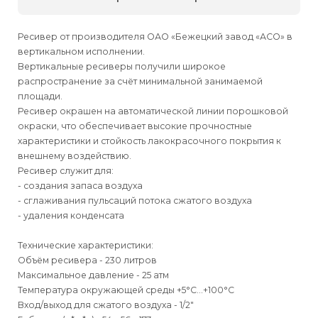
Ресивер от производителя ОАО «Бежецкий завод «АСО» в
вертикальном исполнении.
Вертикальные ресиверы получили широкое
распространение за счёт минимальной занимаемой
площади.
Ресивер окрашен на автоматической линии порошковой
окраски, что обеспечивает высокие прочностные
характеристики и стойкость лакокрасочного покрытия к
внешнему воздействию.
Ресивер служит для:
- создания запаса воздуха
- сглаживания пульсаций потока сжатого воздуха
- удаления конденсата
Технические характеристики:
Объём ресивера - 230 литров
Максимальное давление - 25 атм
Температура окружающей среды +5°С…+100°С
Вход/выход для сжатого воздуха - 1/2"