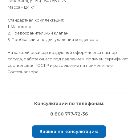
Габариты(д*ш*в) - 54 х 56 х 173
Масса - 124 кг
Стандартная комплектация:
1. Манометр
2. Предохранительный клапан
3. Пробка сливная для удаления конденсата
На каждый ресивер воздушный оформляется паспорт
сосуда, работающего под давлением, получен сертификат
соответствия ГОСТ Р и разрешение на примене-ние
Ростехнадзора.
Для физических
Для физических
Способы
доставки
лиц
лиц
Для юридических
Для юридических
Консультации по телефонам:
⇒
лиц
лиц
Доставка осуществляется транспортными компаниями и
Способ оплаты
Правила возврата товара, приобретённого
8 800 777-72-36
оплачивается покупателем при получении заказа.
через интернет-магазин
⇒
Выбрать вид оплаты Вы сможете в Корзине при
Транспортную компанию Вы сможете выбрать в Корзине
Заявка на консультацию
оформлении заказа.
Внешний вид, комплектность товара и комплектность всего
при оформлении заказа.