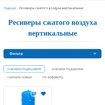
Главная
/
Ресиверы сжатого воздуха вертикальные
Ресиве­ры сжа­то­го воз­ду­ха
вер­ти­каль­ные
Фильтр
сначала подешевле
сначала подороже
сначала новые
по алфавиту