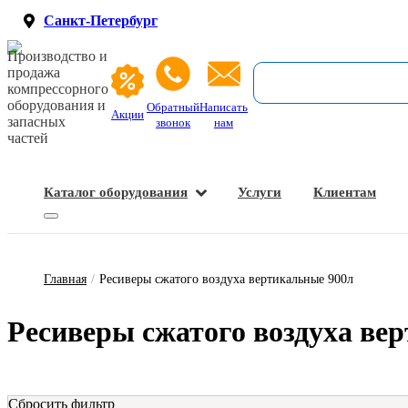
Санкт-Петербург
Производство и
продажа
компрессорного
оборудования и
Обратный
Написать
Акции
запасных
звонок
нам
частей
Каталог оборудования
Услуги
Клиентам
Запасные части и расходные материалы
Оборудование по подготовке сжатого воздуха
Главная
/
Ресиверы сжатого воздуха вертикальные 900л
Ре­си­ве­ры сжа­то­го воз­ду­ха ве
Сбросить фильтр