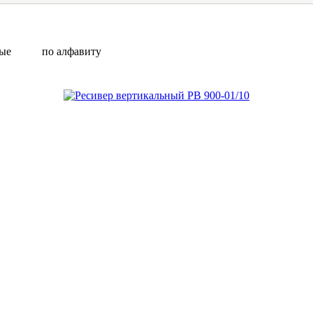
вые
по алфавиту