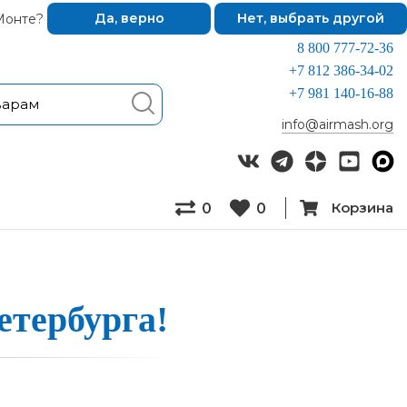
Монте?
Да, верно
Нет, выбрать другой
8 800 777-72-36
+7 812 386-34-02
+7 981 140-16-88
info@airmash.org
Корзина
0
0
тер­бурга!