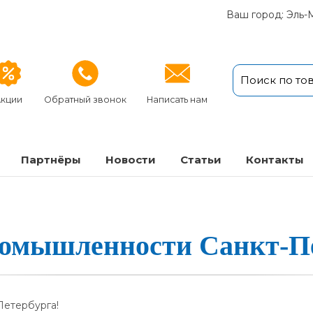
Ваш город: Эль-
кции
Обратный звонок
Написать нам
Партнёры
Новости
Статьи
Кон­так­ты
омышленнос­ти Санкт-Пе­
Петербурга!