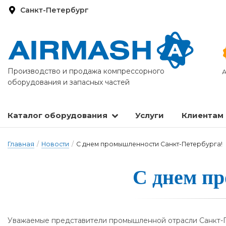
Санкт-Петербург
Производство и продажа компрессорного
А
оборудования и запасных частей
Каталог оборудования
Услуги
Клиентам
Запасные части и расходные материалы
Оборудование по подготовке сжатого воздуха
Главная
/
Новости
/
С днем промышленности Санкт-Петербурга!
С днем пр
Уважаемые представители промышленной отрасли Санкт-