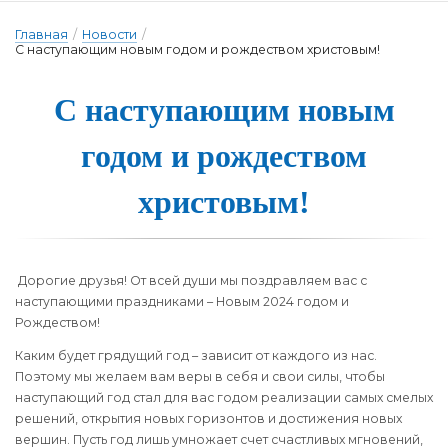
Главная
/
Новости
/
С наступающим новым годом и рождеством христовым!
С наступа­ю­щим но­вым
го­дом и рож­дес­твом
хрис­то­вым!
Дорогие друзья! От всей души мы поздравляем вас с
наступающими праздниками – Новым 2024 годом и
Рождеством!
Каким будет грядущий год – зависит от каждого из нас.
Поэтому мы желаем вам веры в себя и свои силы, чтобы
наступающий год стал для вас годом реализации самых смелых
решений, открытия новых горизонтов и достижения новых
вершин. Пусть год лишь умножает счет счастливых мгновений,