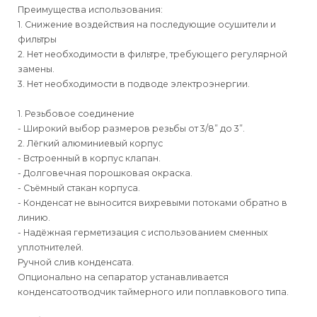
Преимущества использования:
1. Снижение воздействия на последующие осушители и
фильтры
2. Нет необходимости в фильтре, требующего регулярной
замены.
3. Нет необходимости в подводе электроэнергии.
1. Резьбовое соединение
- Широкий выбор размеров резьбы от 3/8” до 3”.
2. Лёгкий алюминиевый корпус
- Встроенный в корпус клапан.
- Долговечная порошковая окраска.
- Съёмный стакан корпуса.
- Конденсат не выносится вихревыми потоками обратно в
линию.
- Надёжная герметизация с использованием сменных
уплотнителей.
Ручной слив конденсата.
Опционально на сепаратор устанавливается
конденсатоотводчик таймерного или поплавкового типа.