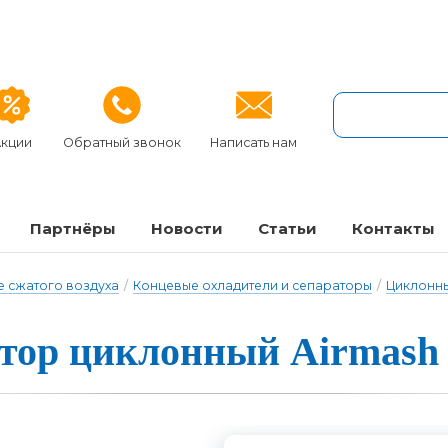
кции
Обратный звонок
Написать нам
Партнёры
Новости
Статьи
Кон­так­ты
 сжатого воздуха
/
Концевые охладители и сепараторы
/
Циклонн
­тор цик­лонный Airmash