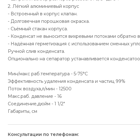
2. Лёгкий алюминиевый корпус
- Встроенный в корпус клапан.
- Долговечная порошковая окраска.
- Съёмный стакан корпуса.
- Конденсат не выносится вихревыми потоками обратно в
- Надёжная герметизация с использованием сменных упл
Ручной слив конденсата.
Опционально на сепаратор устанавливается конденсатоо
Мин/макс раб.температура - 5-75°С
Эффективность удаления конденсата и частиц 99%
Поток воздуха,л/мин - 12500
Макс.раб. давление - 16
Соединение,дюйм - 1 1/2"
Габариты, см
Консультации по телефонам: