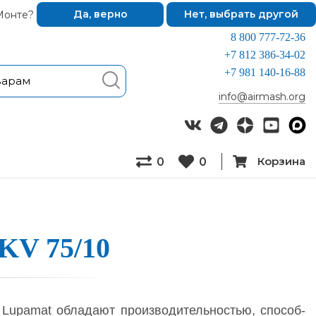
Монте?
Да, верно
Нет, выбрать другой
8 800 777-72-36
+7 812 386-34-02
+7 981 140-16-88
info@airmash.org
Корзина
0
0
KV 75/10
 Lupamat об­ла­да­ют про­из­во­ди­тель­ностью, спо­соб­