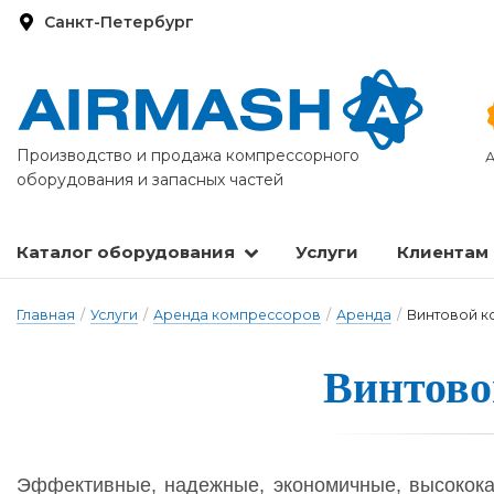
Санкт-Петербург
Производство и продажа компрессорного
А
оборудования и запасных частей
Каталог оборудования
Услуги
Клиентам
Запасные части и расходные материалы
Оборудование по подготовке сжатого воздуха
Главная
/
Услуги
/
Аренда компрессоров
/
Аренда
/
Винтовой к
Винтово
Эф­фек­тив­ные, на­деж­ные, эко­но­мич­ные, вы­со­ко­к