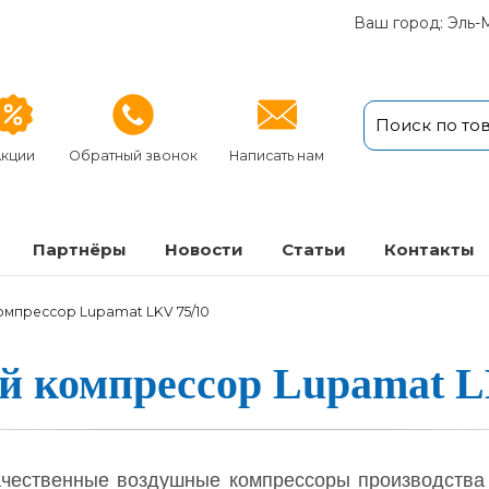
Ваш город: Эль-
кции
Обратный звонок
Написать нам
Партнёры
Новости
Статьи
Кон­так­ты
омпрессор Lupamat LKV 75/10
й ком­прес­сор Lupamat L
а­чес­твен­ные воз­душ­ные ком­прес­со­ры про­из­водс­тва