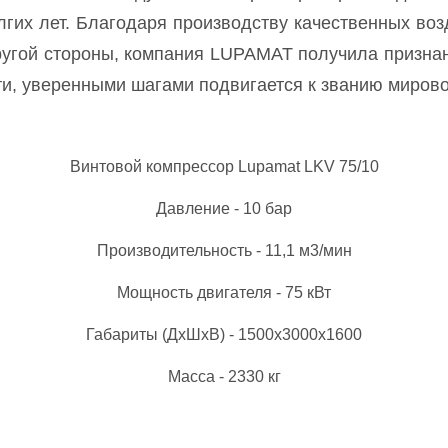
гих лет. Бла­го­да­ря про­из­водс­тву ка­чес­твен­ных воз
у­гой сто­ро­ны, ком­па­ния LUPAMAT по­лу­чи­ла приз­на­н
ти, уве­рен­ны­ми ша­га­ми под­ви­га­ет­ся к зва­нию ми­ро­в
Винтовой компрессор Lupamat LKV 75/10
Давление - 10 бар
Производительность - 11,1 м3/мин
Мощность двигателя - 75 кВт
Габариты (ДхШхВ) - 1500х3000х1600
Масса - 2330 кг