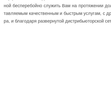
ной бес­пе­ре­бой­но слу­жить Вам на про­тя­же­нии дол­
тав­ля­емым ка­чес­твен­ным и быс­трым ус­лу­гам, с др
ра, и бла­го­да­ря раз­вер­ну­той дис­трибь­ютор­ской се­