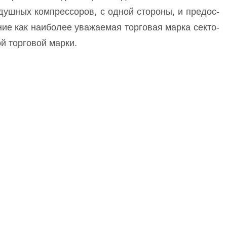
­душ­ных ком­прес­со­ров, с од­ной сто­ро­ны, и пре­дос­
ие как на­ибо­лее ува­жа­емая тор­го­вая мар­ка сек­то­
ой тор­го­вой мар­ки.