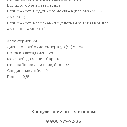
Большой объем резервуара
Возможность модульного монтажа (для AMG150С ~
AMG550C)
Возможность исполнения с уплотнениями из FKM (для
AMG150С ~ AMG550C)
Характеристики:
Диапазон рабочих температур (°С) 5 ~ 60
Поток воздуха,л/мин - 750
Макс.раб. давление, бар - 10
Мин. рабочее давление, бар - 0.5
Соединение,дюйм - 1/4"
Вес, кг - 0,55
Для физических
Для физических лиц
Способы
доставки
лиц
Для юридических
Для юридических
Консультации по телефонам:
⇒
лиц
лиц
Доставка осуществляется транспортными компаниями и
Способ оплаты
Правила возврата товара, приобретённого
8 800 777-72-36
оплачивается покупателем при получении заказа.