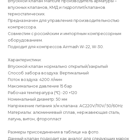
Впускной клапан Manture производитель арматуры –
впускных клапанов, КМД и гидроплит/клапанов
термостатических.
Предназначен для управления производительностью
компрессора.
Совместим с российским и импортным компрессорным
оборудованием.
Подходит для компрессов Airmash W-22, W-30.
Характеристики:
Впускной клапан нормально открытый/закрытый
Способ забора воздуха: Вертикальный
Поток воздуха: 4200 л/мин
Максимальное давление 15 бар
Рабочая температура (℃) -20 +120
Номинальный диаметр: 50 мм
Напряжение питания э/м клапана: AC220V/110V/ 50/60Hz
Материалы: алюминиевый сплав, нержавеющая сталь,
латунь, витон, фторопласт
Размеры присоединения в таблице на фото.
Данный клапан подходит как аналог для следующих марок