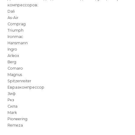
компрессоров:
Dali
As-Air
Comprag
Triumph
Ironmac
Hansmann
Ingro
Arleox
Berg
Comaro
Magnus
Spitzenreiter
Евразкомпрессор
Зиф
Ркз
Сила
Mark
Pioneering
Remeza