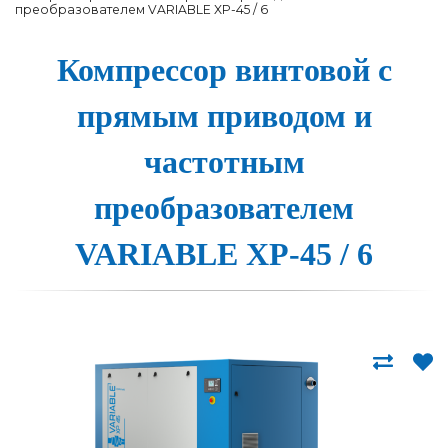
преобразователем VARIABLE XP-45 / 6
Компрессор вин­то­вой с
пря­мым при­во­дом и
час­тотным
пре­об­ра­зо­ва­те­лем
VARIABLE XP-45 / 6