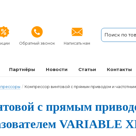
кции
Обратный звонок
Написать нам
Партнёры
Новости
Статьи
Кон­так­ты
мпрессоры
/
Компрессор винтовой с прямым приводом и частотным
то­вой с пря­мым при­во­
а­зо­ва­те­лем VARIABLE X