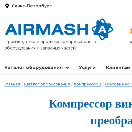
Санкт-Петербург
Производство и продажа компрессорного
А
оборудования и запасных частей
Каталог оборудования
Услуги
Клиентам
Запасные части и расходные материалы
Оборудование по подготовке сжатого воздуха
Главная
/
Каталог оборудования
/
Компрессоры
/
Винтовые ко
Компрессор вин­
пре­об­р