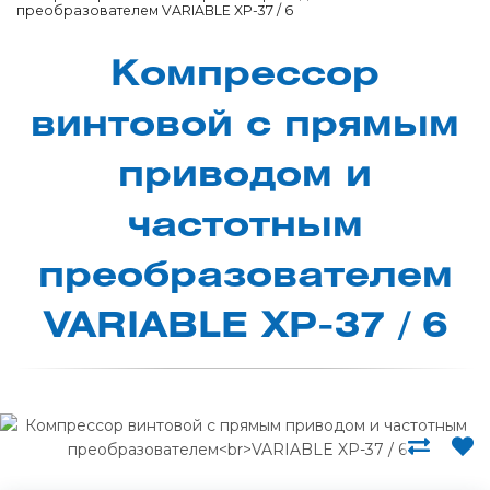
преобразователем VARIABLE XP-37 / 6
Ком­прес­сор
вин­то­вой с пря­мым
при­во­дом и
час­тотным
пре­об­ра­зо­ва­те­лем
VARIABLE XP-37 / 6