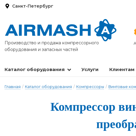
Санкт-Петербург
Производство и продажа компрессорного
А
оборудования и запасных частей
Каталог оборудования
Услуги
Клиентам
Запасные части и расходные материалы
Оборудование по подготовке сжатого воздуха
Главная
/
Каталог оборудования
/
Компрессоры
/
Винтовые ко
Компрессор вин­
пре­об­