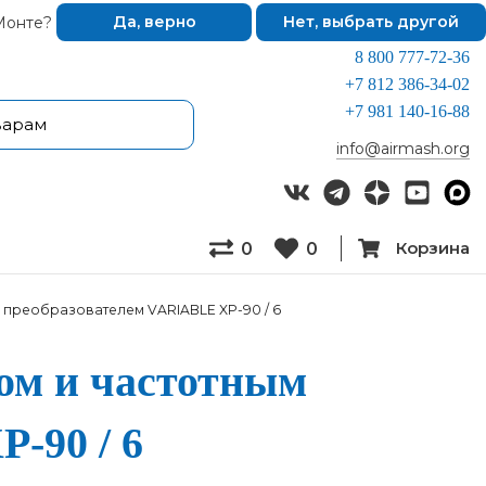
Монте?
Да, верно
Нет, выбрать другой
8 800 777-72-36
+7 812 386-34-02
+7 981 140-16-88
info@airmash.org
Корзина
0
0
 преобразователем VARIABLE XP-90 / 6
дом и час­тотным
P-90 / 6