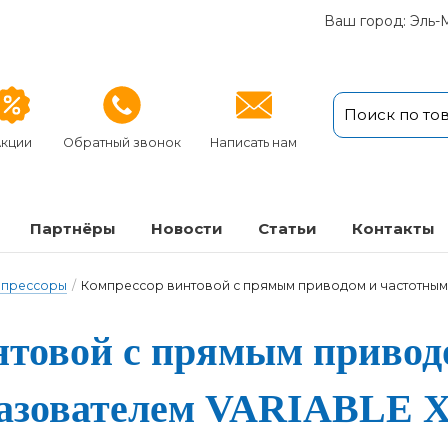
Ваш город: Эль-
кции
Обратный звонок
Написать нам
Партнёры
Новости
Статьи
Кон­так­ты
мпрессоры
/
Компрессор винтовой с прямым приводом и частотным
то­вой с пря­мым при­во­
ра­зо­ва­те­лем VARIABLE X