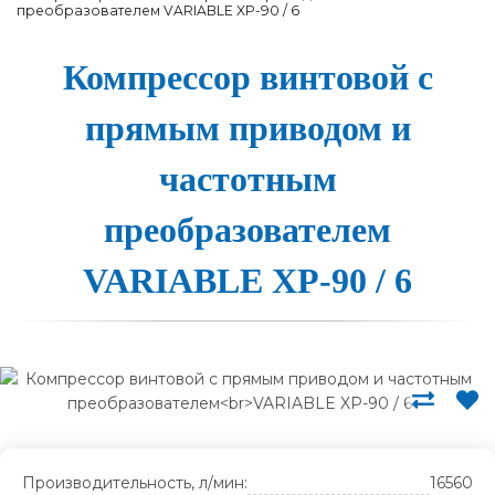
преобразователем VARIABLE XP-90 / 6
Ком­прес­сор вин­то­вой с
пря­мым при­во­дом и
час­тотным
пре­об­ра­зо­ва­те­лем
VARIABLE XP-90 / 6
Производительность, л/мин:
16560