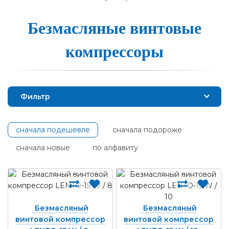
Без­масля­ные вин­то­вые
ком­прес­со­ры
Фильтр
сначала подешевле
сначала подороже
сначала новые
по алфавиту
Безмасляный
Безмасляный
винтовой компрессор
винтовой компрессор