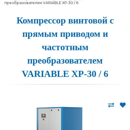
преобразователем VARIABLE XP-30 / 6
Компрессор вин­то­вой с
пря­мым при­во­дом и
час­тотным
пре­об­ра­зо­ва­те­лем
VARIABLE XP-30 / 6