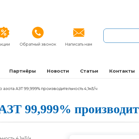
кции
Обратный звонок
Написать нам
Партнёры
Новости
Статьи
Контакты
 азота АЗТ 99,999% производительность 4,1м3/ч
та АЗТ 99,999% про­из­во­ди