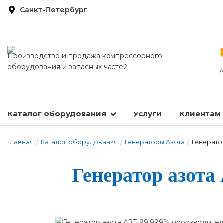
Санкт-Петербург
Производство и продажа компрессорного
оборудования и запасных частей
А
Каталог оборудования
Услуги
Клиентам
Запасные части и расходные материалы
Оборудование по подготовке сжатого воздуха
Главная
/
Каталог оборудования
/
Генераторы Азота
/
Генератор
Ге­не­ра­тор а­зо­