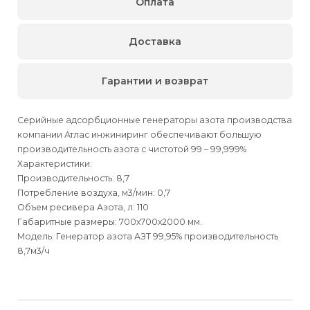
Оплата
Доставка
Гарантии и возврат
Серийные адсорбционные генераторы азота производства
компании Атлас инжиниринг обеспечивают большую
производительность азота с чистотой 99 – 99,999%
Характеристики:
Производительность: 8,7
Потребление воздуха, м3/мин: 0,7
Объем ресивера Азота, л: 110
Габаритные размеры: 700х700х2000 мм.
Модель: Генератор азота АЗТ 99,95% производительность
8,7м3/ч
Для физических
Для физических
Способы
доставки
лиц
лиц