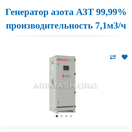
Генера­тор а­зо­та АЗТ 99,99%
про­из­во­ди­тель­ность 7,1м3/ч