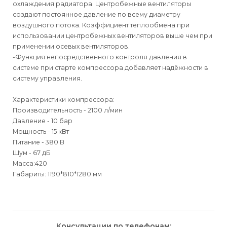
охлаждения радиатора. Центробежные вентиляторы
создают постоянное давление по всему диаметру
воздушного потока. Коэффициент теплообмена при
использовании центробежных вентиляторов выше чем при
применении осевых вентиляторов.
-Функция непосредственного контроля давления в
системе при старте компрессора добавляет надёжности в
систему управления.
Характеристики компрессора:
Производительность - 2100 л/мин
Давление - 10 бар
Мощность - 15 кВт
Питание - 380 В
Шум - 67 дБ
Масса:420
Габариты: 1190*810*1280 мм
Для физических
Для физических лиц
Способы
доставки
лиц
Для юридических
Для юридических
Консультации по телефонам: