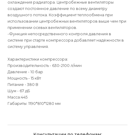
охлаждения радиатора. Центробежные вентиляторы
создают постоянное давление по всему диаметру
воздушного потока. Коэффициент теплообмена при
использовании центробежных вентиляторов выше чем при
применении осевых вентиляторов.
-Функция непосредственного контроля давления в
системе при старте компрессора добавляет надёжности в
систему управления.
Характеристики компрессора:
Производительность - 630-2100 л/мин
Давление - 10 бар
Мощность - 15 кВт
Питание - 380 В
Шум - 67 дБ
Масса:445
Габариты: 1190*810*1280 мм
Для физических
Для физических
Способы
доставки
лиц
лиц
Для юридических
Для юридических
Консультации по телефонам: