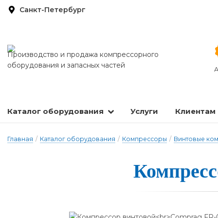
Санкт-Петербург
Производство и продажа компрессорного
оборудования и запасных частей
А
Каталог оборудования
Услуги
Клиентам
Запасные части и расходные материалы
Оборудование по подготовке сжатого воздуха
Главная
/
Каталог оборудования
/
Компрессоры
/
Винтовые ко
Компресс