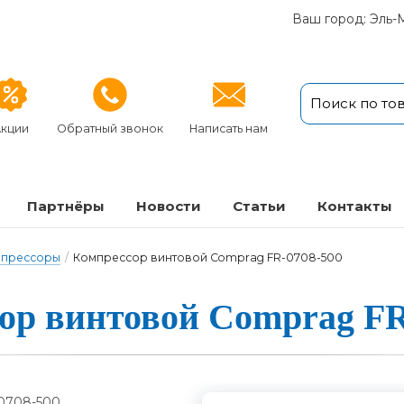
Ваш город: Эль-
кции
Обратный звонок
Написать нам
Партнёры
Новости
Статьи
Кон­так­ты
мпрессоры
/
Компрессор винтовой Comprag FR-0708-500
ор вин­то­вой Comprag FR