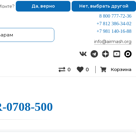
Монте?
Да, верно
Нет, выбрать другой
8 800 777-72-36
+7 812 386-34-02
+7 981 140-16-88
info@airmash.org
Корзина
0
0
-0708-500