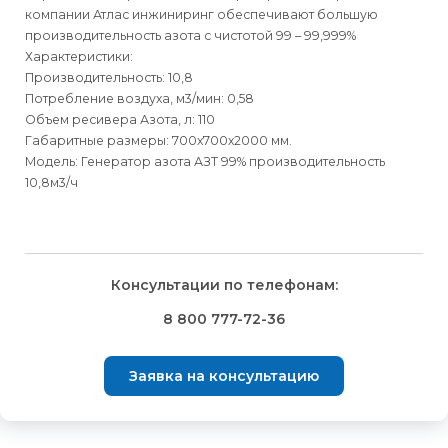
компании Атлас инжиниринг обеспечивают большую
производительность азота с чистотой 99 – 99,999%
Характеристики:
Производительность: 10,8
Потребление воздуха, м3/мин: 0,58
Объем ресивера Азота, л: 110
Габаритные размеры: 700х700х2000 мм.
Модель: Генератор азота АЗТ 99% производительность
10,8м3/ч
Для физических
Для физических
Способы
доставки
лиц
лиц
Для юридических
Для юридических
Консультации по телефонам:
⇒
лиц
лиц
Доставка осуществляется транспортными компаниями и
Способ оплаты
Правила возврата товара, приобретённого
8 800 777-72-36
оплачивается покупателем при получении заказа.
через интернет-магазин
⇒
Выбрать вид оплаты Вы сможете в Корзине при
Транспортную компанию Вы сможете выбрать в Корзине
Заявка на консультацию
оформлении заказа.
Внешний вид, комплектность товара и комплектность всего
при оформлении заказа.
заказа, должны быть проверены покупателем при
Для физических лиц доступна оплата Банковской картой
⇒
получении товара.
После получения и подтверждения оплаты мы бесплатно
или через мобильное приложение банка по QR-коду.