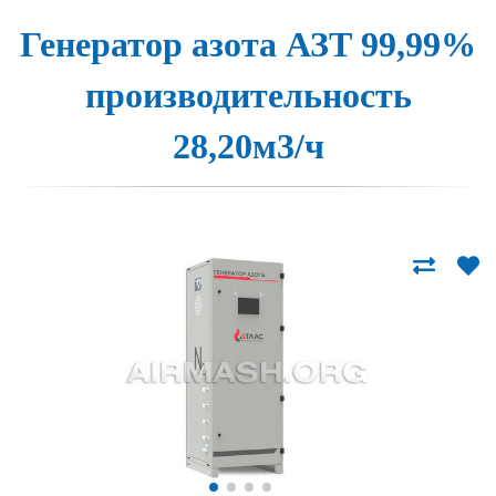
Генера­тор а­зо­та АЗТ 99,99%
про­из­во­ди­тель­ность
28,20м3/ч