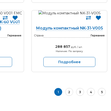
K-60 V001
)
Модуль компактный NK-31-V005
Германия
Страна
Германия
288 857
руб. / шт.
Наличие: По запросу
Подробнее
1
2
3
4
5