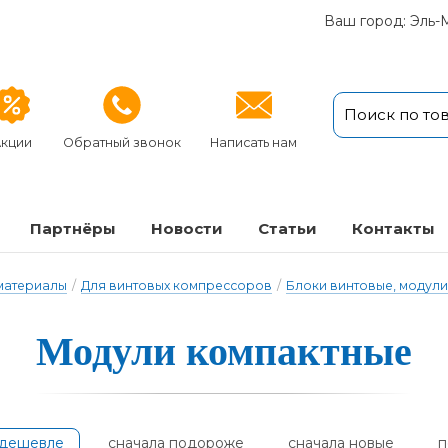
Ваш город: Эль-
кции
Обратный звонок
Написать нам
Партнёры
Новости
Статьи
Кон­так­ты
 материалы
/
Для винтовых компрессоров
/
Блоки винтовые, модули
Модули ком­пак­тные
одешевле
сначала подороже
сначала новые
п