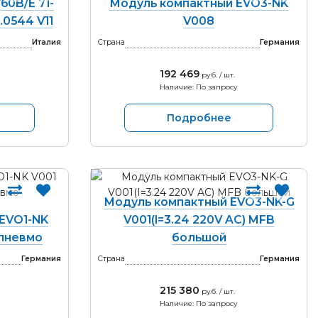
60B/E 71-
Модуль компактный EVO3-NK
.0544 V11
V008
Италия
Страна
Германия
192 469
руб. / шт.
Наличие: По запросу
Подробнее
Модуль компактный EVO3-NK-G
EVO1-NK
V001(I=3.24 220V AC) MFB
 пневмо
большой
Германия
Страна
Германия
215 380
руб. / шт.
Наличие: По запросу