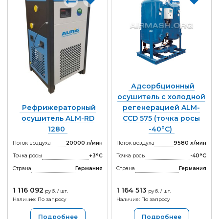
Адсорбционный
осушитель с холодной
Рефрижераторный
регенерацией ALM-
осушитель ALM-RD
CCD 575 (точка росы
1280
-40°С)
Поток воздуха
20000 л/мин
Поток воздуха
9580 л/мин
Точка росы
+3°С
Точка росы
-40°С
Страна
Германия
Страна
Германия
1 116 092
1 164 513
руб. / шт.
руб. / шт.
Наличие: По запросу
Наличие: По запросу
Подробнее
Подробнее