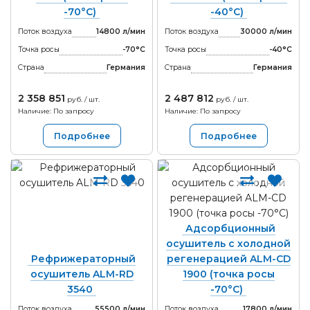
-70°С)
-40°С)
Поток воздуха
14800 л/мин
Поток воздуха
30000 л/мин
Точка росы
-70°С
Точка росы
-40°С
Страна
Германия
Страна
Германия
2 358 851
2 487 812
руб. / шт.
руб. / шт.
Наличие: По запросу
Наличие: По запросу
Подробнее
Подробнее
Адсорбционный
осушитель с холодной
Рефрижераторный
регенерацией ALM-CD
осушитель ALM-RD
1900 (точка росы
3540
-70°С)
Поток воздуха
55500 л/мин
Поток воздуха
17800 л/мин