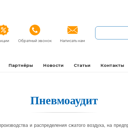
кции
Обратный звонок
Написать нам
Партнёры
Новости
Статьи
Контакты
Пнев­мо­ау­дит
производства и распределения сжатого воздуха, на предп