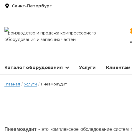
Санкт-Петербург
Производство и продажа компрессорного
оборудования и запасных частей
А
Каталог оборудования
Услуги
Клиентам
Запасные части и расходные материалы
Оборудование по подготовке сжатого воздуха
Главная
/
Услуги
/
Пневмоаудит
Пневмоаудит
- это комплексное обследование систем 